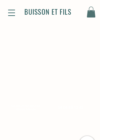
BUISSON ET FILS
Magasin
Standard
1 rue des compagnons
04 66 65 12 42
48000 Mende
Du lundi au vendredi :
De 8h-12h et de 14h à 18h
Le samedi de 8h à 12h
Plan
Infos légales