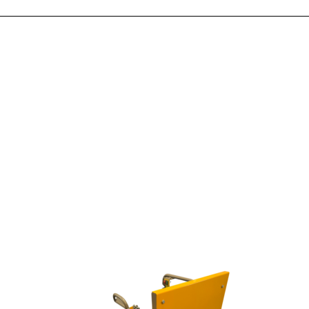
Le mod
d'ajust
foncti
météor
toujou
techno
contrôl
Automo
limitée
jet d'e
Votre 
que ja
plaisir 
Capa
600
Tem
60 