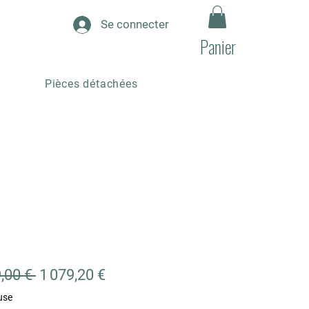
Se connecter
Panier
Pièces détachées
5
Prix
Prix
,00 € 
1 079,20 €
original
promotionnel
use