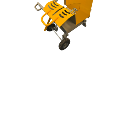
Nive
59 d