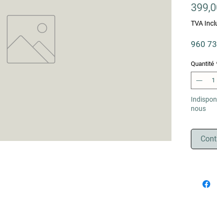
399,0
TVA Incl
960 73
Quantité
Indispon
nous
Cont