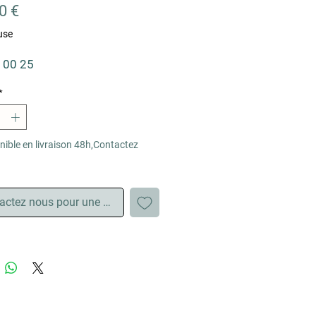
Prix
0 €
use
 00 25
*
nible en livraison 48h,Contactez
actez nous pour une disponnibilité