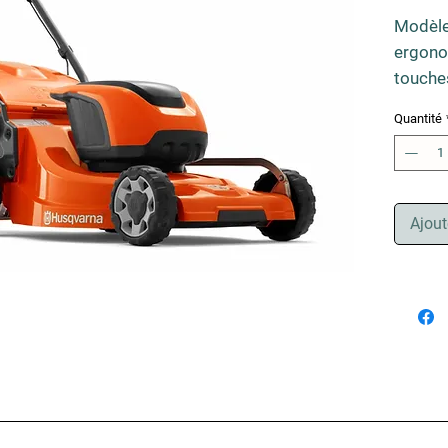
Modèle
ergono
touches
offre u
Quantité
présent
efficac
réglabl
moyenne
Ajout
conduit
optimis
Bluetoo
les inf
comman
chargeu