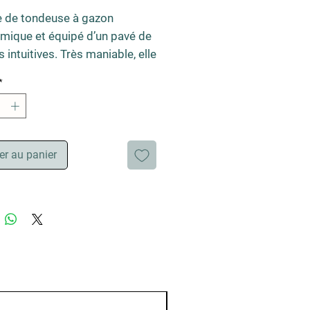
 de tondeuse à gazon 
mique et équipé d’un pavé de 
 intuitives. Très maniable, elle 
ne grande largeur de coupe et 
*
e un rapport coût et 
ité optimal. La hauteur est 
e et la tonte des superficies 
s est facilitée grâce à la 
er au panier
e automatique. L’entretien est 
é grâce à la connexion 
th permettant de collecter 
ormations et données. A 
der séparément : le 
r et les batteries.