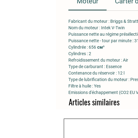
Moteur
Carter 
Fabricant du moteur :
Briggs & Strat
Nom du moteur :
Intek V-Twin
Puissance nette au régime présélect
Puissance nette - tour par minute :
3
Cylindrée :
656 см³
Cylindres :
2
Refroidissement du moteur :
Air
Type de carburant :
Essence
Contenance du réservoir :
12 l
Type de lubrification du moteur :
Pres
Filtre à huile :
Yes
Emissions d'échappement (CO2 EU V
Articles similaires