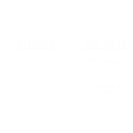
Standard
Infos légales
Mentions légales
04 66 65 12 42
Carte cadeau
Livraison
CGV