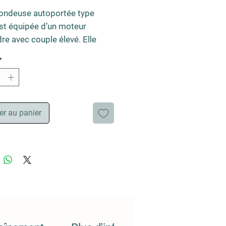
tondeuse autoportée type 
st équipée d’un moteur 
dre avec couple élevé. Elle 
 une fonction BioClip®, un 
*
 de coupe Combi de 94 cm ou 
 et système d’éjection par 
e. C’est un modèle facile à 
vrer avec un mode 
er au panier
ation intuitif. Cette machine 
imale pour les propriétaires 
ains et jardins souhaitant 
r une machine simple et 
mante. Elle comporte un mode 
gement automatique de la 