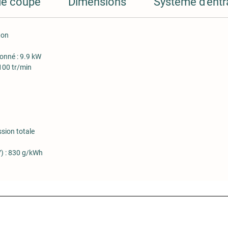
de coupe
Dimensions
Système d'ent
ton
ionné :
9.9 kW
100 tr/min
sion totale
) :
830 g/kWh