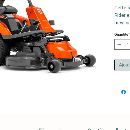
Cette 
Rider e
bicylin
possède
Quantité
carter
103 cm,
l’arrièr
manoeu
Ajout
d’utilis
est opt
de terr
acquéri
perfor
d’enga
lame.