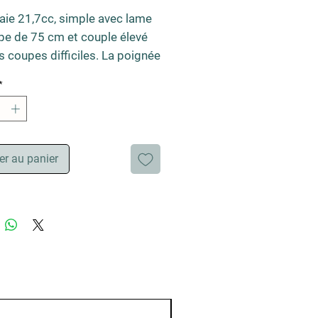
haie 21,7cc, simple avec lame
pe de 75 cm et couple élevé
s coupes difficiles. La poignée
osition et une légèreté
*
onnelle, associées à un
fin et équilibré et de faibles
 de vibration garantissent une
nte manipulation. Les
er au panier
ux professionnels à haut
nt et grande vitesse, la
de lame ouverte et une
nce spectaculaire assurent de
uables performances de
Le produit est muni d'un
eur de série.
ndrée
 см³