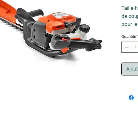
Taille-
de cou
pour le
multi-p
Quantité
excepti
design 
niveaux
excelle
Ajout
coutea
rendeme
garde 
puissa
remarq
coupe. 
déflect
Cyli
21.7