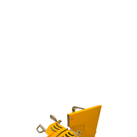
Puis
0.6
Long
75 
Poi
5.0 